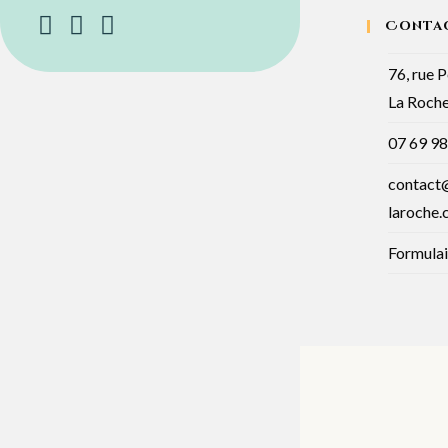
Conta
76, rue 
La Roche
07 69 98
contact@
laroche
Formulai