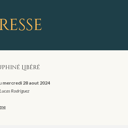
resse
uphiné Libéré
u
mercredi 28 aout 2024
Lucas Rodriguez
igne