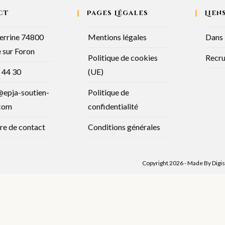
ct
Pages Légales
Lien
Perrine 74800
Mentions légales
Dans 
 sur Foron
Politique de cookies
Recr
 44 30
(UE)
epja-soutien-
Politique de
.com
confidentialité
re de contact
Conditions générales
Copyright 2026 - Made By
Digi