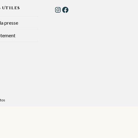
s Utiles
la presse
utement
stos